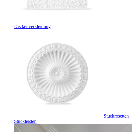
Deckenverkleidung
Stuckrosetten
Stuckleisten