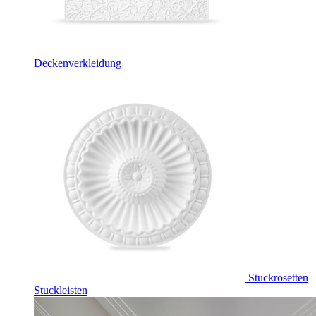
Deckenverkleidung
Stuckrosetten
Stuckleisten