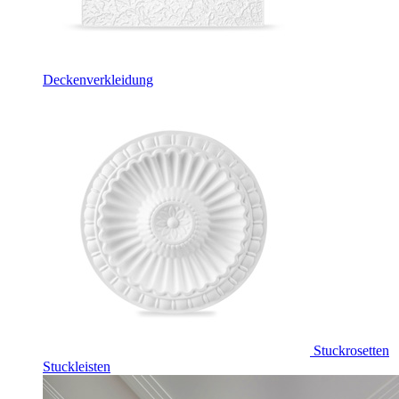
Deckenverkleidung
Stuckrosetten
Stuckleisten