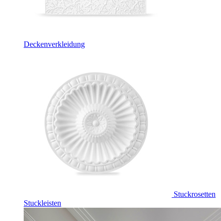
Deckenverkleidung
Stuckrosetten
Stuckleisten