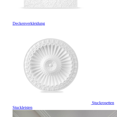
Deckenverkleidung
Stuckrosetten
Stuckleisten