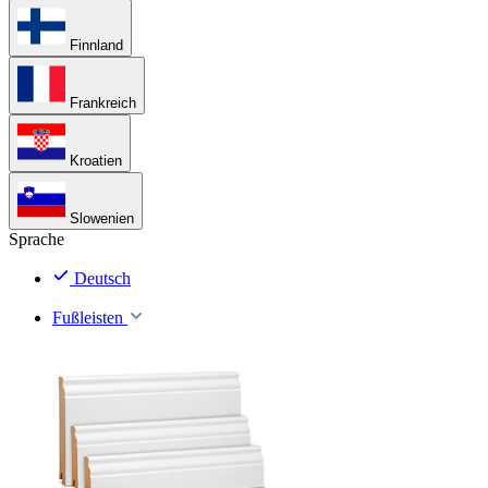
Finnland
Frankreich
Kroatien
Slowenien
Sprache
Deutsch
Fußleisten