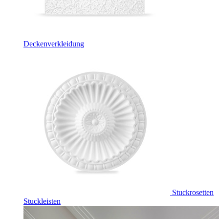
Deckenverkleidung
Stuckrosetten
Stuckleisten