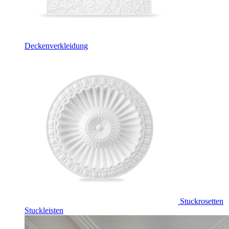
Deckenverkleidung
Stuckrosetten
Stuckleisten