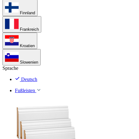
Finnland
Frankreich
Kroatien
Slowenien
Sprache
Deutsch
Fußleisten