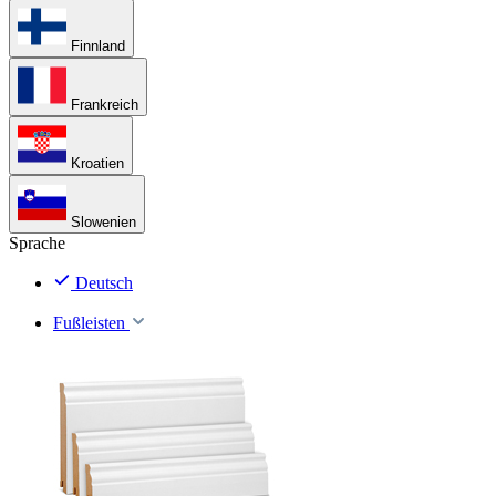
Finnland
Frankreich
Kroatien
Slowenien
Sprache
Deutsch
Fußleisten